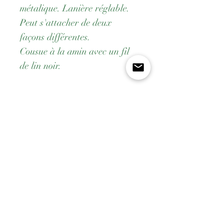
métalique. Lanière réglable.
Peut s'attacher de deux
façons différentes.
Cousue à la amin avec un fil
de lin noir.
Dimensions: 20 cm x 15 cm x
5 cm
Payement
Livraison gratuite dès
Fabrication
Sécurisé
200€
française