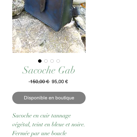
Sacoche Gab
Prix
Prix
 150,00 € 
95,00 €
original
promotionnel
Disponible en boutique
Sacoche en cuir tannage
végétal, teint en bleue et noire.
Fermée par une boucle