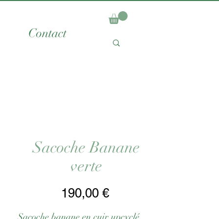
Contact
Sacoche Banane
verte
Prix
190,00 €
Sacoche banane en cuir upcyclé