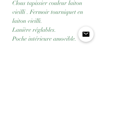
Clous tapissier couleur laiton
vieilli . Fermoir tourniquet en
laiton vieilli.
Lanière réglables.
Poche intérieure amovible.
Dimensions sac: 25 cm x 17
cm x 7 cm
Payement
Livraison gratuite dès
Fabrication
Sécurisé
200€
française
Politique en matière de cookies