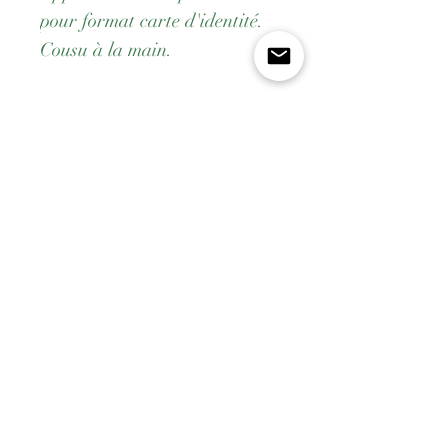
pour format carte d'identité.
Cousu à la main.
Dimensions fermée: 13,5 cm x
9 cm
Payement
Livraison gratuite dès
Fabrication
Sécurisé
200€
française
Politique en matière de cookies
Mentions légales
CGV