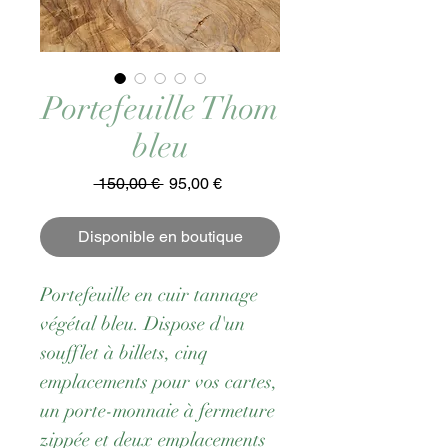
Portefeuille Thom
bleu
Prix
Prix
 150,00 € 
95,00 €
original
promotionnel
Disponible en boutique
Portefeuille en cuir tannage
végétal bleu. Dispose d'un
soufflet à billets, cinq
emplacements pour vos cartes,
un porte-monnaie à fermeture
zippée et deux emplacements