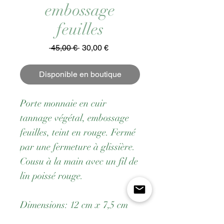
embossage
feuilles
Prix
Prix
 45,00 € 
30,00 €
original
promotionnel
Disponible en boutique
Porte monnaie en cuir
tannage végétal, embossage
feuilles, teint en rouge. Fermé
par une fermeture à glissière.
Cousu à la main avec un fil de
lin poissé rouge.
Dimensions: 12 cm x 7,5 cm